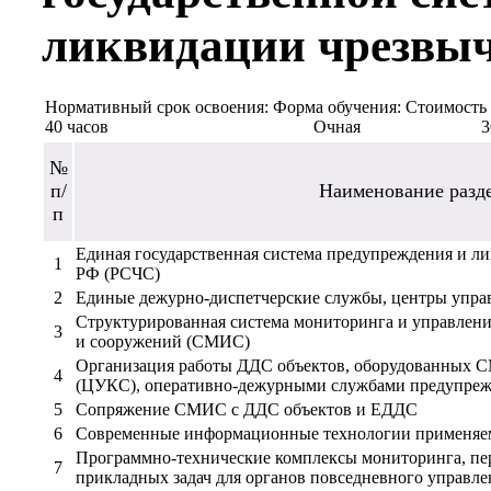
ликвидации чрезвы
Нормативный срок освоения:
Форма обучения:
Стоимость 
40 часов
Очная
3
№
п/
Наименование разд
п
Единая государственная система предупреждения и л
1
РФ (РСЧС)
2
Единые дежурно-диспетчерские службы, центры упра
Структурированная система мониторинга и управлен
3
и сооружений (СМИС)
Организация работы ДДС объектов, оборудованных
4
(ЦУКС), оперативно-дежурными службами предупреж
5
Сопряжение СМИС с ДДС объектов и ЕДДС
6
Современные информационные технологии применя
Программно-технические комплексы мониторинга, пе
7
прикладных задач для органов повседневного управл